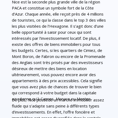
Nice est la seconde plus grande ville de la région
PACA et constitue un symbole fort de la Côte
d’Azur. Chaque année, elle reçoit près de 4 millions
de touristes, ce qui la classe dans le top 3 des villes
les plus visitées de l’Hexagone. Il s’agit donc d’une
belle opportunité à saisir pour ceux qui sont
intéressés par l’investissement locatif. De plus, il
existe des offres de biens immobiliers pour tous
les budgets. Certes, si les quartiers de Cimiez, de
Mont Boron, de Fabron ou encore de la Promenade
des Anglais sont très prisés par des investisseurs
désireux de mettre des biens en location
ultérieurement, vous pouvez encore avoir des
appartements à des prix accessibles. Cela signifie
que vous avez plus de chances de trouver le bien
qui correspond à votre budget dans la capitale
azuréenne qu’à Cannes, Monaco ou Menton.
De plus, Nice possède un marché immobilier assez
fluide qui s’adapte sans peine à différents types
d’investissements. En effet, l’offre foncière et
immobilière est assez diversifiée dans la capitale